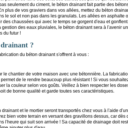
pas seulement du ciment, le béton drainant fait partie des béton
n plus de vos graviers dans vos allées, mettez du béton drainan
ans le sol et non pas dans les granulats. Les allées en asphalte 
r des chaussées qui avec le temps se gorgent d'eau et gonflent. 
 gestion des eaux pluviales, le béton drainant sera à l'avenir u
 du futur !
drainant ?
rication du béton drainant s'offrent à vous :
r le chantier de votre maison avec une bétonnière. La fabricati
a permet de le rendre beaucoup plus résistant ! Si vous souhaite
ser la couleur selon vos goûts. Veillez à bien respecter les dose
oit de bonne qualité et garde toutes ses caractéristiques.
drainant et le mortier seront transportés chez vous à l'aide d'un
ez bien votre terrain en versant des gravillons dessus, car dès 
ans l'heure qui suit son arrivée ! Sa capacité de drainage doit res
même ajouter plus d'eau.