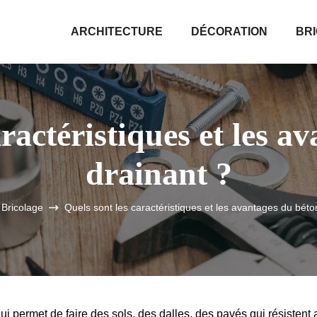
ARCHITECTURE
DÉCORATION
BR
aractéristiques et les a
drainant ?
Bricolage
Quels sont les caractéristiques et les avantages du béto
ui permet de faire des sols, des dalles, des pavés qui résistent