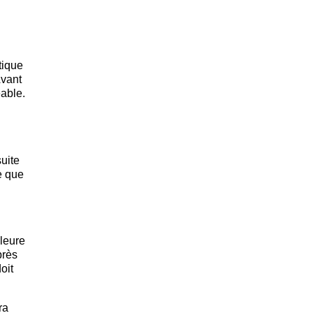
tique
Avant
éable.
uite
e que
lleure
près
oit
ra