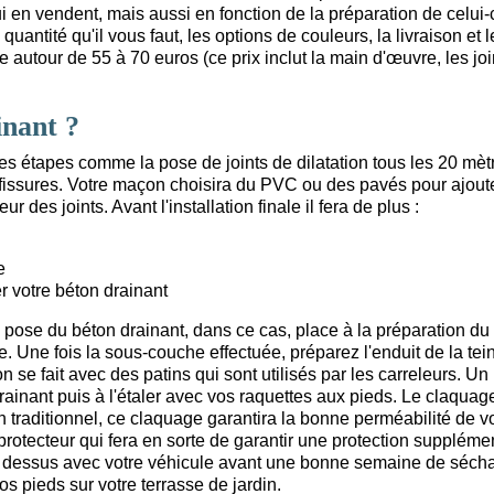
 en vendent, mais aussi en fonction de la préparation de celui-c
quantité qu'il vous faut, les options de couleurs, la livraison et l
e autour de 55 à 70 euros (ce prix inclut la main d'œuvre, les join
nant ?
es étapes comme la pose de joints de dilatation tous les 20 mèt
e fissures. Votre maçon choisira du PVC ou des pavés pour ajout
 des joints. Avant l'installation finale il fera de plus :
e
r votre béton drainant
 pose du béton drainant, dans ce cas, place à la préparation du
. Une fois la sous-couche effectuée, préparez l'enduit de la tei
n se fait avec des patins qui sont utilisés par les carreleurs. Un
rainant puis à l'étaler avec vos raquettes aux pieds. Le claquag
n traditionnel, ce claquage garantira la bonne perméabilité de v
protecteur qui fera en sorte de garantir une protection suppléme
as dessus avec votre véhicule avant une bonne semaine de séch
s pieds sur votre terrasse de jardin.