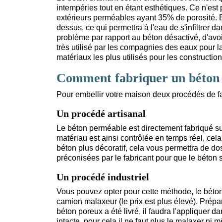
intempéries tout en étant esthétiques. Ce n'est 
extérieurs perméables ayant 35% de porosité. E
dessus, ce qui permettra à l'eau de s'infiltrer d
problème par rapport au béton désactivé, d'avoi
très utilisé par les compagnies des eaux pour la
matériaux les plus utilisés pour les constructions
Comment fabriquer un béton 
Pour embellir votre maison deux procédés de fab
Un procédé artisanal
Le béton perméable est directement fabriqué su
matériau est ainsi contrôlée en temps réel, cel
béton plus décoratif, cela vous permettra de do
préconisées par le fabricant pour que le béton s
Un procédé industriel
Vous pouvez opter pour cette méthode, le béton 
camion malaxeur (le prix est plus élevé). Prépar
béton poreux a été livré, il faudra l'appliquer d
intacte, pour cela il ne faut plus le malaxer ni 