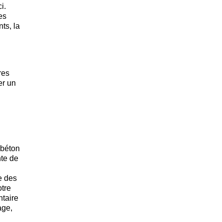
i.
es
ts, la
res
er un
 béton
nte de
e des
otre
ntaire
age,