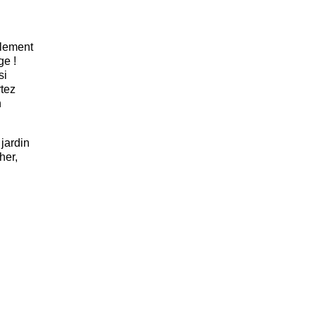
ulement
ge !
si
rtez
n
 jardin
her,