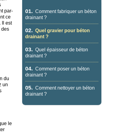
s
t par-
01.
Comment fabriquer un béton
ont ce
drainant ?
Il est
n des
02.
Quel gravier pour béton
drainant ?
03.
Quel épaisseur de béton
drainant ?
04.
Comment poser un béton
drainant ?
on du
z un
05.
Comment nettoyer un béton
s
drainant ?
que le
ter