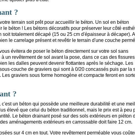
nant ?
 votre terrain soit prêt pour accueillir le béton. Un sol en béton
r le béton ! Les bétons décoratifs pour préserver leur côté esthé
ain soit totalement décapé (15 ou 25 cm d'épaisseur à décaper). 
 bien le carrelage présent et revêtir le terrain d'une couche perm
ous évitera de poser le béton directement sur votre sol sans
 à un revêtement de sol avant la pose, dans ce cas des fissures
ien les dalles peuvent devenir flottantes après le séchage. Les
ous-couche de graviers qui sont à 0/20 concassés puis par la s
te. Les graviers sous forme homogène et compacte feront en sort
ant ?
 c'est un béton qui possède une meilleure durabilité et une mei
lus élevé que celui du béton traditionnel, mais le prix est à peu 
tité. Le béton drainant posé sur des sols extérieurs en piéton d
r des aménagements extérieurs en carrossable doit faire 12 cm.
sées sur 4 cm en tout. Votre revêtement perméable vous coûte