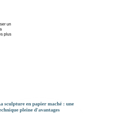
iser un
la
es plus
a sculpture en papier maché : une
echnique pleine d'avantages