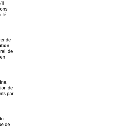
'il
ions
ecté
rer de
tion
reil de
 en
ine.
tion de
its par
du
ape de