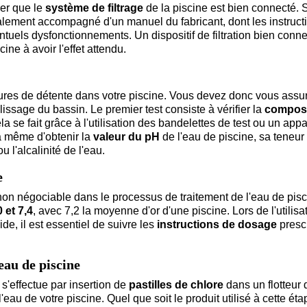
rer que le
système de filtrage
de la piscine est bien connecté. S
néralement accompagné d'un manuel du fabricant, dont les instruct
éventuels dysfonctionnements. Un dispositif de filtration bien conn
cine à avoir l'effet attendu.
ures de détente dans votre piscine. Vous devez donc vous assu
lissage du bassin. Le premier test consiste à vérifier la
composi
a se fait grâce à l'utilisation des bandelettes de test ou un appa
a même d'obtenir la
valeur du pH
de l'eau de piscine, sa teneur
 l'alcalinité de l'eau.
e
non négociable dans le processus de traitement de l'eau de pisc
0 et 7,4
, avec 7,2 la moyenne d'or d'une piscine. Lors de l'utilisa
e, il est essentiel de suivre les
instructions de dosage
prescr
'eau de piscine
i s'effectue par insertion de
pastilles de chlore
dans un flotteur 
l'eau de votre piscine. Quel que soit le produit utilisé à cette ét