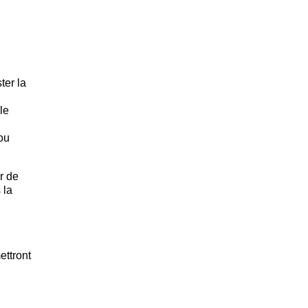
ter la
le
ou
ur de
 la
ettront